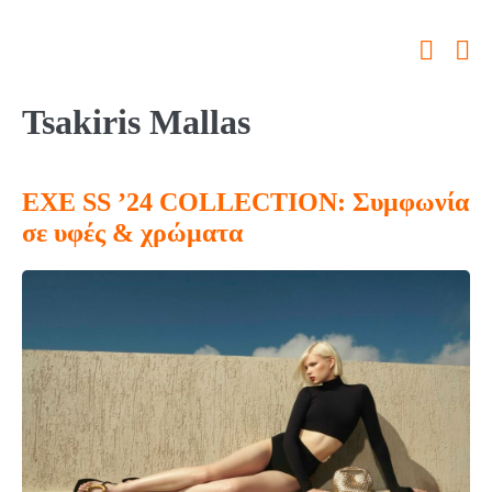
Tsakiris Mallas
ΕΧΕ SS ’24 COLLECTION: Συμφωνία
σε υφές & χρώματα