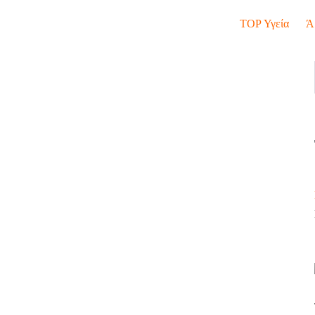
TOP Υγεία
Ά