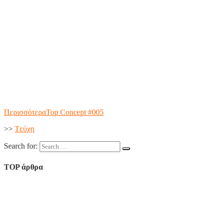
Περισσότερα
Top Concept #005
>>
Tεύχη
Search for:
TOP άρθρα