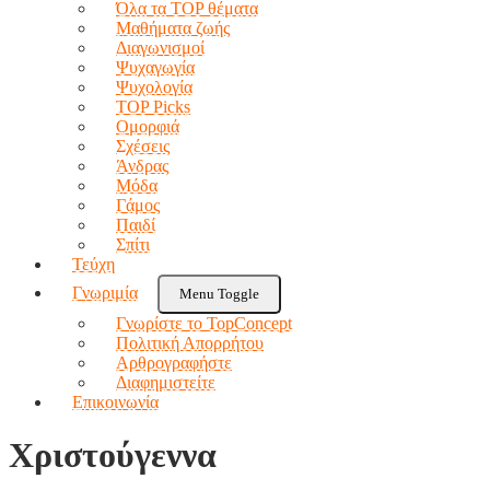
Όλα τα TOP θέματα
Μαθήματα ζωής
Διαγωνισμοί
Ψυχαγωγία
Ψυχολογία
TOP Picks
Ομορφιά
Σχέσεις
Άνδρας
Μόδα
Γάμος
Παιδί
Σπίτι
Τεύχη
Γνωριμία
Menu Toggle
Γνωρίστε το TopConcept
Πολιτική Απορρήτου
Αρθρογραφήστε
Διαφημιστείτε
Επικοινωνία
Χριστούγεννα