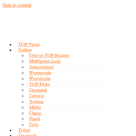
Skip to content
TOP Υγεία
Άρθρα
Όλα τα TOP θέματα
Μαθήματα ζωής
Διαγωνισμοί
Ψυχαγωγία
Ψυχολογία
TOP Picks
Ομορφιά
Σχέσεις
Άνδρας
Μόδα
Γάμος
Παιδί
Σπίτι
Τεύχη
Γνωριμία