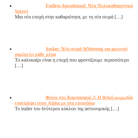
Endless #goodmood: Νέα Πολυκαθαριστικά
Sprays
Μια νέα εποχή στην καθαριότητα, με τη νέα σειρά
[…]
Jordan: Νέα σειρά Whitening για φωτεινό
χαμόγελο κάθε μέρα
Το καλοκαίρι είναι η εποχή που φροντίζουμε περισσότερο
[…]
Φόνοι στο Καμπαναριό 2: Η θεϊκή κωμωδία
επιστρέφει στον Alpha με νέα επεισόδια
Το trailer του δεύτερου κύκλου της αστυνομικής
[…]