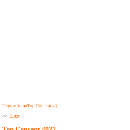
Περισσότερα
Top Concept #31
>>
Tεύχη
Top Concept #027