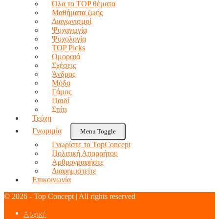
Όλα τα TOP θέματα
Μαθήματα ζωής
Διαγωνισμοί
Ψυχαγωγία
Ψυχολογία
TOP Picks
Ομορφιά
Σχέσεις
Άνδρας
Μόδα
Γάμος
Παιδί
Σπίτι
Τεύχη
Γνωριμία
Menu Toggle
Γνωρίστε το TopConcept
Πολιτική Απορρήτου
Αρθρογραφήστε
Διαφημιστείτε
Επικοινωνία
© 2026 - Top Concept | All rights reserved
Αρχική