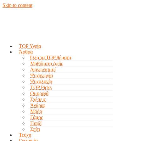
Skip to content
TOP Υγεία
Άρθρα
Όλα τα TOP θέματα
Μαθήματα ζωής
Διαγωνισμοί
Ψυχαγωγία
Ψυχολογία
TOP Picks
Ομορφιά
Σχέσεις
Άνδρας
Μόδα
Γάμος
Παιδί
Σπίτι
Τεύχη
Γνωριμία